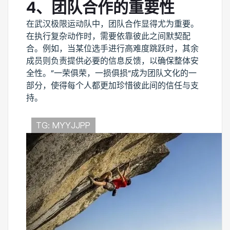
4、团队合作的重要性
在武汉极限运动队中，团队合作显得尤为重要。
在执行复杂动作时，需要依靠彼此之间默契配
合。例如，当某位选手进行高难度跳跃时，其余
成员则负责提供必要的信息反馈，以确保整体安
全性。”一荣俱荣，一损俱损“成为团队文化的一
部分，使得每个人都更加珍惜彼此间的信任与支
持。