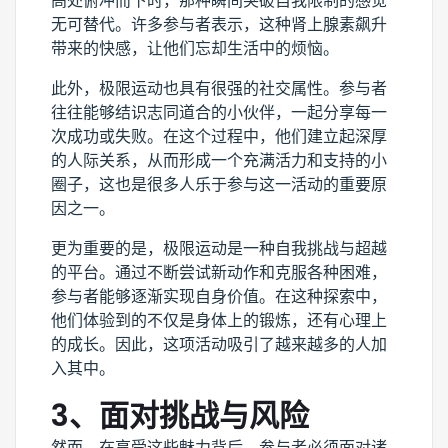
高处俯冲而下时，那种瞬间突破自我限制的感觉
无可替代。许多参与者表示，这种肾上腺素飙升
带来的快感，让他们忘却生活中的烦恼。
此外，极限运动也具有很强的社交属性。参与者
往往能够结识志同道合的小伙伴，一起分享每一
次成功或失败。在这个过程中，他们建立起深厚
的人际关系，从而形成一个充满活力和支持的小
圈子，这也是很多人乐于参与这一活动的重要原
因之一。
更为重要的是，极限运动是一种自我挑战与超越
的平台。通过不断尝试新动作和克服各种困难，
参与者能够逐渐实现自身价值。在这种探索中，
他们体验到的不仅是身体上的锻炼，还有心理上
的成长。因此，这项活动吸引了越来越多的人加
入其中。
3、面对挑战与风险
然而，在享受这些魅力背后，参与者必须面对诸