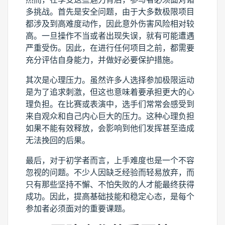
多挑战。首先是安全问题，由于大多数极限项目
都涉及到高难度动作，因此意外伤害风险相对较
高。一旦操作不当或者出现失误，就有可能遭遇
严重受伤。因此，在进行任何项目之前，都需要
充分评估自身能力，并做好必要保护措施。
其次是心理压力。虽然许多人选择参加极限运动
是为了追求刺激，但这也意味着要承担更大的心
理负担。在比赛或表演中，选手们常常会感受到
来自观众和自己内心巨大的压力。这种心理负担
如果不能有效释放，会影响到他们发挥甚至造成
无法挽回的后果。
最后，对于初学者而言，上手难度也是一个不容
忽视的问题。不少人因缺乏经验而轻易放弃，而
只有那些坚持不懈、不怕失败的人才能最终获得
成功。因此，提高基础技能和稳定心态，是每个
参加者必须面对的重要课题。