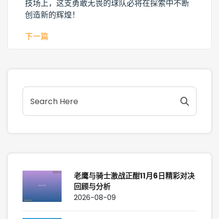
技场上，这支勇敢无畏的球队必将在探索中不断
创造新的辉煌！
下一篇
老鹰与骑士激战正酣11月6日精彩对决
回顾与分析
2026-08-09