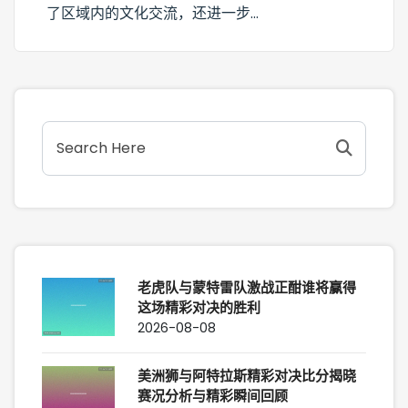
了区域内的文化交流，还进一步...
老虎队与蒙特雷队激战正酣谁将赢得
这场精彩对决的胜利
2026-08-08
美洲狮与阿特拉斯精彩对决比分揭晓
赛况分析与精彩瞬间回顾