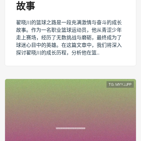
故事
翟晓川的篮球之路是一段充满激情与奋斗的成长
故事。作为一名职业篮球运动员，他从青涩少年
走上赛场，经历了无数挑战与磨砺，最终成为了
球迷心目中的英雄。在这篇文章中，我们将深入
探讨翟晓川的成长历程，分析他在篮...