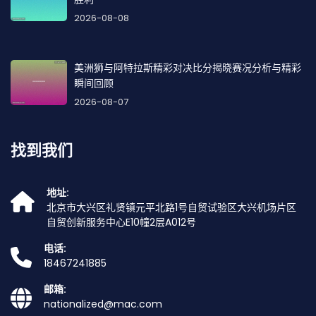
2026-08-08
美洲狮与阿特拉斯精彩对决比分揭晓赛况分析与精彩
瞬间回顾
2026-08-07
找到我们
地址:
北京市大兴区礼贤镇元平北路1号自贸试验区大兴机场片区
自贸创新服务中心E10幢2层A012号
电话:
18467241885
邮箱:
nationalized@mac.com