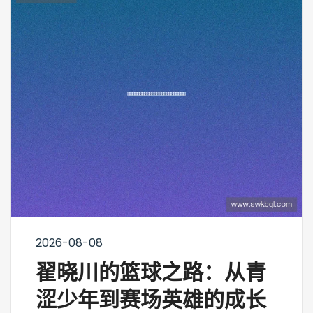
2026-08-08
翟晓川的篮球之路：从青
涩少年到赛场英雄的成长