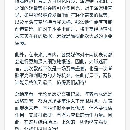
随着欧战日益进入白热化阶段，泽泥特与本菲卡
之间的较量势必会吸引众多目光。对于泽泥特来
说，如果能够继续发挥他们年轻化带来的优势，
以及灵活应变坚持自我风格，那么他们便有可能
创造奇迹。而对于本菲卡而言，将丰富经验转化
为实实在在的数据，无疑是赢得此次大战的重要
保障。
此外，在未来几周内，各类媒体对于两队表现都
会进行更加深入细致地报道。因此，对球迷而
言，此次欧战不仅是一场赛事盛宴，也是一次考
验眼光和判断力的大好机会。在此背景下，两队
谁能最终笑到最后，值得我们期待！
总结来看，无论是历史交锋记录、阵容构成还是
战略部署，都为这场赛事注入了无限悬念。从表
面现象来看，本菲卡似乎更具优势，但不要低估
任何一支敢打敢拼、有潜力成长的新生力量。因
此，在这片绿茵场上，上演的一切仍然充满变
数，让我们拭目以待！