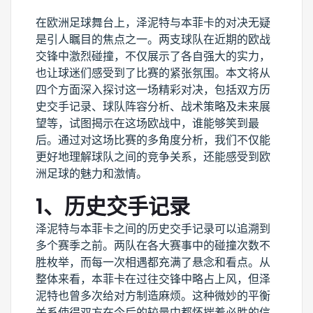
在欧洲足球舞台上，泽泥特与本菲卡的对决无疑
是引人瞩目的焦点之一。两支球队在近期的欧战
交锋中激烈碰撞，不仅展示了各自强大的实力，
也让球迷们感受到了比赛的紧张氛围。本文将从
四个方面深入探讨这一场精彩对决，包括双方历
史交手记录、球队阵容分析、战术策略及未来展
望等，试图揭示在这场欧战中，谁能够笑到最
后。通过对这场比赛的多角度分析，我们不仅能
更好地理解球队之间的竞争关系，还能感受到欧
洲足球的魅力和激情。
1、历史交手记录
泽泥特与本菲卡之间的历史交手记录可以追溯到
多个赛季之前。两队在各大赛事中的碰撞次数不
胜枚举，而每一次相遇都充满了悬念和看点。从
整体来看，本菲卡在过往交锋中略占上风，但泽
泥特也曾多次给对方制造麻烦。这种微妙的平衡
关系使得双方在今后的较量中都怀揣着必胜的信