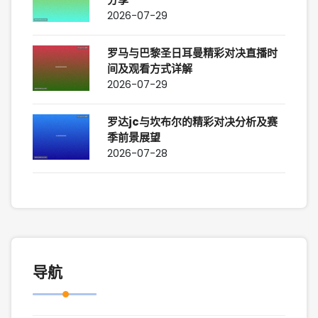
2026-07-29
罗马与巴黎圣日耳曼精彩对决直播时
间及观看方式详解
2026-07-29
罗达jc与坎布尔的精彩对决分析及赛
季前景展望
2026-07-28
导航