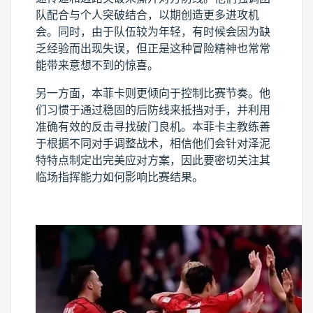
队配合与个人突破结合，以期创造更多进攻机
会。同时，由于队伍较为年轻，有时候会因为缺
乏经验而出现失误，但正是这种冒险精神也常常
能带来意想不到的惊喜。
另一方面，本菲卡则更倾向于控制比赛节奏。他
们习惯于通过稳固的后防线来抵挡对手，并利用
准确有效的反击寻找破门良机。本菲卡主教练善
于根据不同对手调整战术，相信他们会针对泽泥
特特点制定出完美应对方案，因此要密切关注其
临场指挥能力如何影响比赛结果。