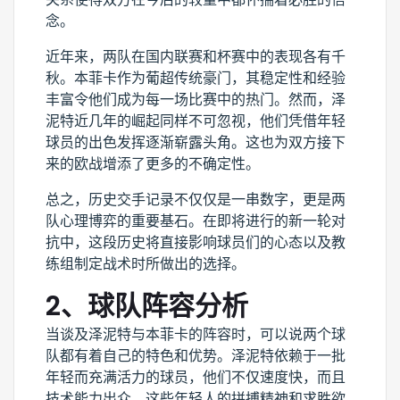
念。
近年来，两队在国内联赛和杯赛中的表现各有千
秋。本菲卡作为葡超传统豪门，其稳定性和经验
丰富令他们成为每一场比赛中的热门。然而，泽
泥特近几年的崛起同样不可忽视，他们凭借年轻
球员的出色发挥逐渐崭露头角。这也为双方接下
来的欧战增添了更多的不确定性。
总之，历史交手记录不仅仅是一串数字，更是两
队心理博弈的重要基石。在即将进行的新一轮对
抗中，这段历史将直接影响球员们的心态以及教
练组制定战术时所做出的选择。
2、球队阵容分析
当谈及泽泥特与本菲卡的阵容时，可以说两个球
队都有着自己的特色和优势。泽泥特依赖于一批
年轻而充满活力的球员，他们不仅速度快，而且
技术能力出众。这些年轻人的拼搏精神和求胜欲